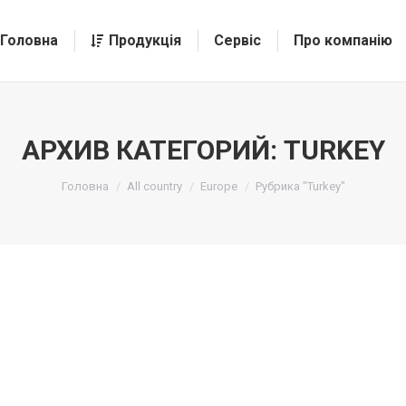
Головна
Продукція
Сервіс
Про компанію
АРХИВ КАТЕГОРИЙ:
TURKEY
Головна
All country
Europe
Рубрика "Turkey"
ставить комментарий