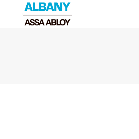
Вы здесь:
Turkey
All country
,
Europe
,
Turkey
Автор:
admin
31.10.2017
О