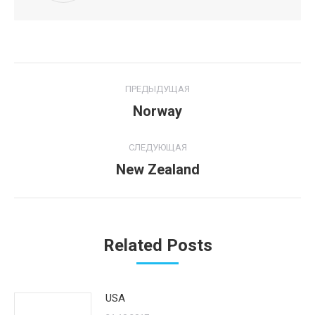
Навигация
ПРЕДЫДУЩАЯ
по
Norway
Предыдущая
запись:
записям
СЛЕДУЮЩАЯ
New Zealand
Следующая
запись:
Related Posts
USA