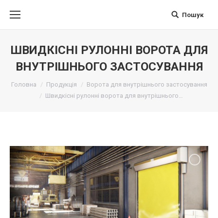
Пошук
Поиск
ШВИДКІСНІ РУЛОННІ ВОРОТА ДЛЯ
ВНУТРІШНЬОГО ЗАСТОСУВАННЯ
Вы здесь:
Головна
Продукція
Ворота для внутрішнього застосування
Швидкісні рулонні ворота для внутрішнього…